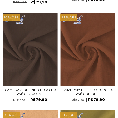
R$79,90
R$84,90
91
% OFF
91
% OFF
CAMBRAIA DE LINHO PURO 150
CAMBRAIA DE LINHO PURO 150
G/M² CHOCOLAT...
G/M² COR DE B...
R$79,90
R$79,90
R$84,90
R$84,90
91
% OFF
91
% OFF