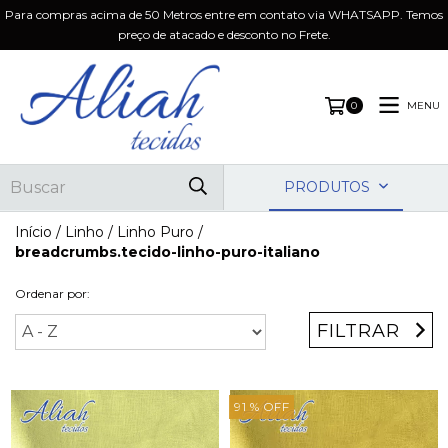
Para compras acima de 50 Metros entre em contato via WHATSAPP. Temos
preço de atacado e desconto no Frete.
MENU
0
PRODUTOS
Início
/
Linho
/
Linho Puro
/
breadcrumbs.tecido-linho-puro-italiano
Ordenar por:
FILTRAR
91
% OFF