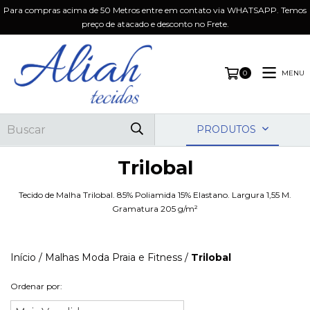
Para compras acima de 50 Metros entre em contato via WHATSAPP. Temos
preço de atacado e desconto no Frete.
MENU
0
PRODUTOS
Trilobal
Tecido de Malha Trilobal. 85% Poliamida 15% Elastano. Largura 1,55 M.
Gramatura 205 g/m²
Início
/
Malhas Moda Praia e Fitness
/
Trilobal
Ordenar por: