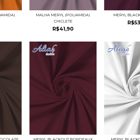
MERYL BLAC
IAMIDA)
MALHA MERYL (POLIAMIDA)
CHICLETE
R$53
R$41,90
HOCOLATE
MERYL BLACKOUT BORDEAUX
MERYL BLACK