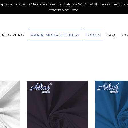
mpras acima de 50 Metros entre em contato via WHATSAPP. Temos preço de a
desconto no Frete.
LINHO PURO
PRAIA, MODA E FITNESS
TODOS
FAQ
CO