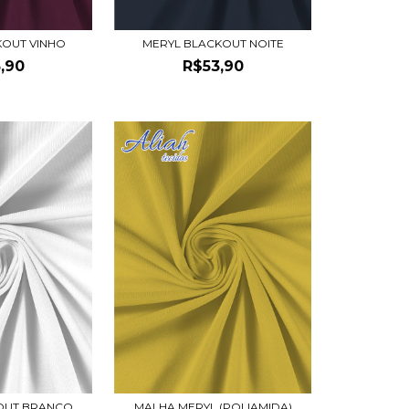
KOUT VINHO
MERYL BLACKOUT NOITE
,90
R$53,90
OUT BRANCO
MALHA MERYL (POLIAMIDA)