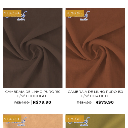
91
% OFF
91
% OFF
CAMBRAIA DE LINHO PURO 150
CAMBRAIA DE LINHO PURO 150
G/M² CHOCOLAT...
G/M² COR DE B...
R$79,90
R$79,90
R$84,90
R$84,90
91
% OFF
91
% OFF