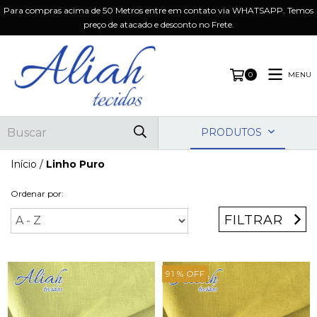
Para compras acima de 50 Metros entre em contato via WHATSAPP. Temos
preço de atacado e desconto no Frete.
MENU
0
PRODUTOS
Início
/
Linho Puro
Ordenar por:
FILTRAR
91
% OFF