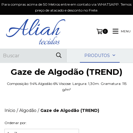
Para compras acima de 50 Metros entre em contato via WHATSAPP. Temos
preço de atacado e desconto no Frete.
MENU
0
PRODUTOS
Gaze de Algodão (TREND)
Composição: 94% Algodão 6% Viscose. Largura: 1,30m. Gramatura: 115
g/m²
Início
/
Algodão
/
Gaze de Algodão (TREND)
Ordenar por: