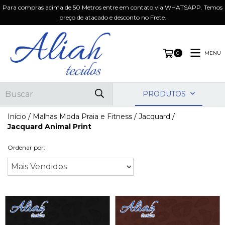
Para compras acima de 50 Metros entre em contato via WHATSAPP. Temos
preço de atacado e desconto no Frete.
MENU
0
PRODUTOS
Início
/
Malhas Moda Praia e Fitness
/
Jacquard
/
Jacquard Animal Print
Ordenar por: