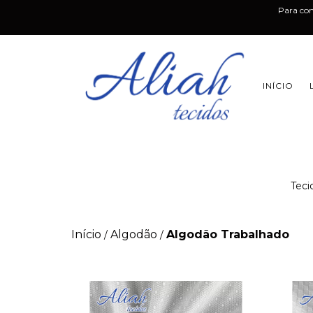
Para co
INÍCIO
Teci
Início
Algodão
Algodão Trabalhado
/
/