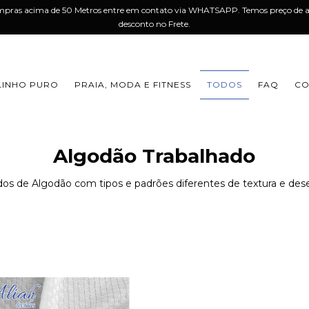
mpras acima de 50 Metros entre em contato via WHATSAPP. Temos preço de a
desconto no Frete.
LINHO PURO
PRAIA, MODA E FITNESS
TODOS
FAQ
CO
Algodão Trabalhado
dos de Algodão com tipos e padrões diferentes de textura e de