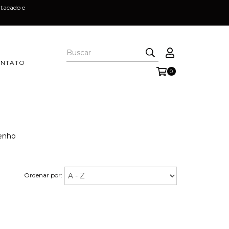
tacado e
NTATO
0
senho
Ordenar por: