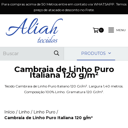
Para compras acima de 50 Metros entre em contato via WHATSAPP. Temos
preço de atacado e desconto no Frete.
MENU
0
PRODUTOS
Cambraia de Linho Puro
Italiana 120 g/m²
Tecido Cambraia de Linho Puro Italiano 120 Gr/m². Largura 1,40 metros.
Composição 100% Linho. Gramatura 120 Gr/m².
Início
/
Linho
/
Linho Puro
/
Cambraia de Linho Puro Italiana 120 g/m²