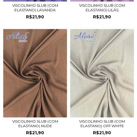
VISCOLINHO SLUB (COM
VISCOLINHO SLUB (COM
ELASTANO) LAVANDA
ELASTANO) LILÁS
R$21,90
R$21,90
VISCOLINHO SLUB (COM
VISCOLINHO SLUB (COM
ELASTANO) NUDE
ELASTANO) OFF WHITE
R$21,90
R$21,90