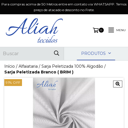
Para compras acima de 50 Metros entre em contato via WHATSAPP. Temos
preço de atacado e desconto no Frete.
MENU
0
PRODUTOS
Início
/
Alfaiataria
/
Sarja Peletizada 100% Algodão
/
Sarja Peletizada Branco ( BRIM )
91
% OFF