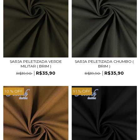
SARJA PELETIZADA VERDE
SARJA PELETIZADA CHUMBO (
MILITAR ( BRIM )
BRIM )
R$35,90
R$35,90
R$39,90
R$39,90
10
% OFF
91
% OFF