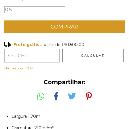
Frete grátis
a partir de
R$1.500,00
Frete grátis
R$1.500,00
CALCULAR
Entregas para o CEP:
ALTERAR CEP
Não sei meu CEP
Compartilhar:
Largura 1,70m
Gramatura: 210 gr/m²