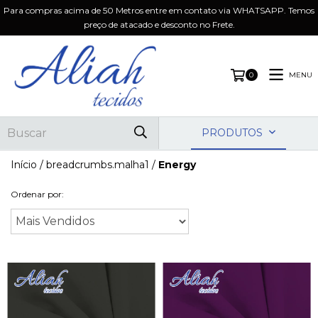
Para compras acima de 50 Metros entre em contato via WHATSAPP. Temos
preço de atacado e desconto no Frete.
MENU
0
PRODUTOS
Início
/
breadcrumbs.malha1
/
Energy
Ordenar por: